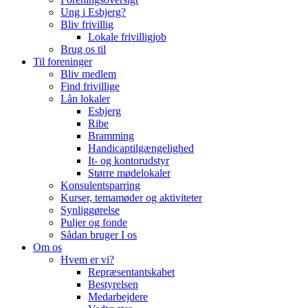
Ung i Esbjerg?
Bliv frivillig
Lokale frivilligjob
Brug os til
Til foreninger
Bliv medlem
Find frivillige
Lån lokaler
Esbjerg
Ribe
Bramming
Handicaptilgængelighed
It- og kontorudstyr
Større mødelokaler
Konsulentsparring
Kurser, temamøder og aktiviteter
Synliggørelse
Puljer og fonde
Sådan bruger I os
Om os
Hvem er vi?
Repræsentantskabet
Bestyrelsen
Medarbejdere