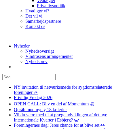
Vedtægter
Privatlivspolitik
Hvad gør vi?
Det vil vi
Samarbejdspartnere
Kontakt os
Nyheder
Nyhedsoversigt
Vindrosens arrangementer
Nyhedsbrev
NY invitation til netværksmøde for sygdomsrelaterede
foreninger 🔆
Frivillig Fredag 2026
OPEN CALL: Bliv en del af Momentum ꩜
Opråb mod nye § 18 kriterier
Vil du være med til at præge udviklingen af det nye
Internationale Kvarter i Esbjerg? 🤩
Foreningernes dag: Jeres chance for at blive set 👀