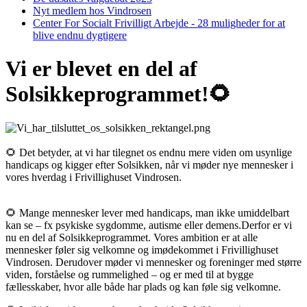
Nyt medlem hos Vindrosen
Center For Socialt Frivilligt Arbejde - 28 muligheder for at
blive endnu dygtigere
Vi er blevet en del af
Solsikkeprogrammet!🌻
🌻 Det betyder, at vi har tilegnet os endnu mere viden om usynlige
handicaps og kigger efter Solsikken, når vi møder nye mennesker i
vores hverdag i Frivillighuset Vindrosen.
🌻 Mange mennesker lever med handicaps, man ikke umiddelbart
kan se – fx psykiske sygdomme, autisme eller demens.
Derfor er vi
nu en del af Solsikkeprogrammet. Vores ambition er at alle
mennesker føler sig velkomne og imødekommet i Frivillighuset
Vindrosen.
Derudover
møder vi
mennesker
og foreninger med større
viden, forståelse og rummelighed – og er med til at bygge
fællesskaber, hvor alle
både har plads og kan
føle sig velkomne.