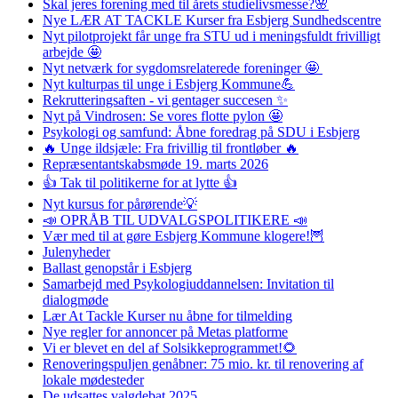
Skal jeres forening med til årets studielivsmesse?🌸
Nye LÆR AT TACKLE Kurser fra Esbjerg Sundhedscentre
Nyt pilotprojekt får unge fra STU ud i meningsfuldt frivilligt
arbejde 🤩
Nyt netværk for sygdomsrelaterede foreninger 🤩
Nyt kulturpas til unge i Esbjerg Kommune💪
Rekrutteringsaften - vi gentager succesen ✨
Nyt på Vindrosen: Se vores flotte pylon 🤩
Psykologi og samfund: Åbne foredrag på SDU i Esbjerg
🔥 Unge ildsjæle: Fra frivillig til frontløber 🔥
Repræsentantskabsmøde 19. marts 2026
👍 Tak til politikerne for at lytte 👍
Nyt kursus for pårørende💡
📣 OPRÅB TIL UDVALGSPOLITIKERE 📣
Vær med til at gøre Esbjerg Kommune klogere!🦉
Julenyheder
Ballast genopstår i Esbjerg
Samarbejd med Psykologiuddannelsen: Invitation til
dialogmøde
Lær At Tackle Kurser nu åbne for tilmelding
Nye regler for annoncer på Metas platforme
Vi er blevet en del af Solsikkeprogrammet!🌻
Renoveringspuljen genåbner: 75 mio. kr. til renovering af
lokale mødesteder
De udsattes valgdebat 2025