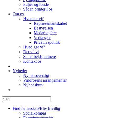
Puljer og fonde
Sådan bruger I os
Om os
Hvem er vi?
Repræsentantskabet
Bestyrelsen
Medarbejdere
Vedtægter
Privatlivspolitik
Hvad gør vi?
Det vil vi
Samarbejdspartnere
Kontakt os
Nyheder
Nyhedsoversigt
Vindrosens arrangementer
Nyhedsbrev
Find fællesskab/Bliv frivillig
Socialkompas
Foreningsoversigt