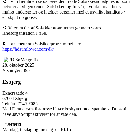
🌻 I vil i fremtiden se os bære den hvide Solsikkesnor/støttesnor som
betyder at vi genkender Solsikken og forstår, hvordan man bedst
muligt understøtter og hjælper personer med et usynligt handicap /
en skjult diagnose.
🌻 Vi er en del af Solsikkeprogrammet gennem vores
landsorganisation FriSe.
🌻 Læs mere om Solsikkeprogrammet her:
https://hdsunflower.com/dk/
28. oktober 2025
Visninger: 395
Esbjerg
Exnersgade 4
6700 Esbjerg
Telefon 7545 7085
Mail
Denne e-mail adresse bliver beskyttet mod spambots. Du skal
have JavaScript aktiveret for at vise den.
Træffetid:
Mandag, tirsdag og torsdag kl. 10-15