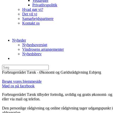
Vedtægter
Privatlivspolitik
Hvad gør vi?
Det vil vi
Samarbejdspartnere
Kontakt os
Nyheder
Nyhedsoversigt
Vindrosens arrangementer
Nyhedsbrev
Forbrugerrådet Tænk - Økonomi og Gældsrådgivning Esbjerg
Besøg vores hjemmeside
Mød os på facebook
Forbrugerrådet Tænk tilbyder fortrolig, uvildig og gratis økonomi- o
eller via mail og telefon.
Den personlige rådgivning og online rådgivning tager udgangspunkt i 
afdragsplan.