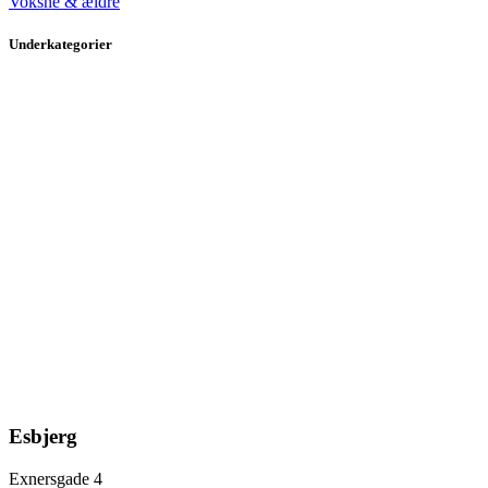
Voksne & ældre
Underkategorier
Esbjerg
Exnersgade 4