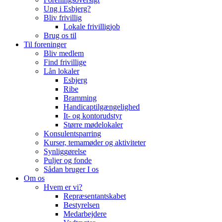
Ung i Esbjerg?
Bliv frivillig
Lokale frivilligjob
Brug os til
Til foreninger
Bliv medlem
Find frivillige
Lån lokaler
Esbjerg
Ribe
Bramming
Handicaptilgængelighed
It- og kontorudstyr
Større mødelokaler
Konsulentsparring
Kurser, temamøder og aktiviteter
Synliggørelse
Puljer og fonde
Sådan bruger I os
Om os
Hvem er vi?
Repræsentantskabet
Bestyrelsen
Medarbejdere