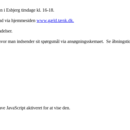
n i Esbjerg tirsdage kl. 16-18.
ånd via hjemmesiden
www.gæld.tænk.dk.
delser.
 hvor man indsender sit spørgsmål via ansøgningsskemaet. Se åbningst
e JavaScript aktiveret for at vise den.