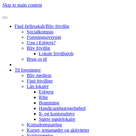
Skip to main content
Find fællesskab/Bliv frivillig
Socialkompas
Foreningsoversigt
Ung i Esbjerg?
Bliv frivillig
Lokale frivilligjob
Brug os til
Til foreninger
Bliv medlem
Find frivillige
Lån lokaler
Esbjerg
Ribe
Bramming
Handicaptilgængelighed
It- og kontorudstyr
Større mødelokaler
Konsulentsparring
Kurser, temamøder og aktiviteter
Synliggørelse