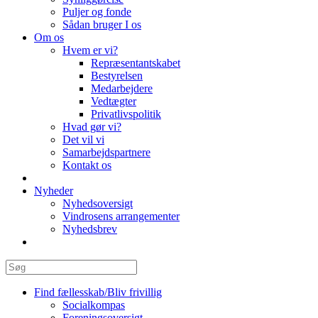
Puljer og fonde
Sådan bruger I os
Om os
Hvem er vi?
Repræsentantskabet
Bestyrelsen
Medarbejdere
Vedtægter
Privatlivspolitik
Hvad gør vi?
Det vil vi
Samarbejdspartnere
Kontakt os
Nyheder
Nyhedsoversigt
Vindrosens arrangementer
Nyhedsbrev
Find fællesskab/Bliv frivillig
Socialkompas
Foreningsoversigt