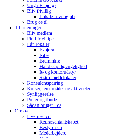
Ung i Esbjerg?
Bliv frivillig
Lokale frivilligjob
Brug os til
Til foreninger
Bliv medlem
Find frivillige
Lån lokaler
Esbjerg
Ribe
Bramming
Handicaptilgængelighed
It- og kontorudstyr
Større mødelokaler
Konsulentsparring
Kurser, temamøder og aktiviteter
Synliggørelse
Puljer og fonde
Sådan bruger I os
Om os
Hvem er vi?
Repræsentantskabet
Bestyrelsen
Medarbejdere