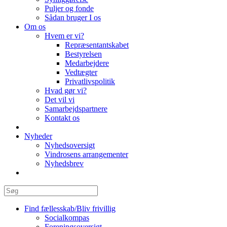
Puljer og fonde
Sådan bruger I os
Om os
Hvem er vi?
Repræsentantskabet
Bestyrelsen
Medarbejdere
Vedtægter
Privatlivspolitik
Hvad gør vi?
Det vil vi
Samarbejdspartnere
Kontakt os
Nyheder
Nyhedsoversigt
Vindrosens arrangementer
Nyhedsbrev
Find fællesskab/Bliv frivillig
Socialkompas
Foreningsoversigt