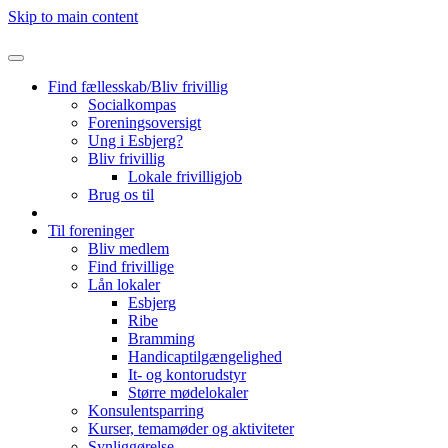
Skip to main content
Find fællesskab/Bliv frivillig
Socialkompas
Foreningsoversigt
Ung i Esbjerg?
Bliv frivillig
Lokale frivilligjob
Brug os til
Til foreninger
Bliv medlem
Find frivillige
Lån lokaler
Esbjerg
Ribe
Bramming
Handicaptilgængelighed
It- og kontorudstyr
Større mødelokaler
Konsulentsparring
Kurser, temamøder og aktiviteter
Synliggørelse