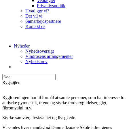
Vedtægter
Privatlivspolitik
Hvad gør vi?
Det vil vi
Samarbejdspartnere
Kontakt os
Nyheder
Nyhedsoversigt
Vindrosens arrangementer
Nyhedsbrev
Rygsøjlen
Rygforeningen har til formål at samle personer, som har interesse for
at dyrke gymnastik, træne og styrke trods ryglidelser, gigt,
fibromyalgi m.v.
Styrke samvær, livskvalitet og livsglæde.
Vi samles hver mandag på Danmarksgade Skole i drengenes