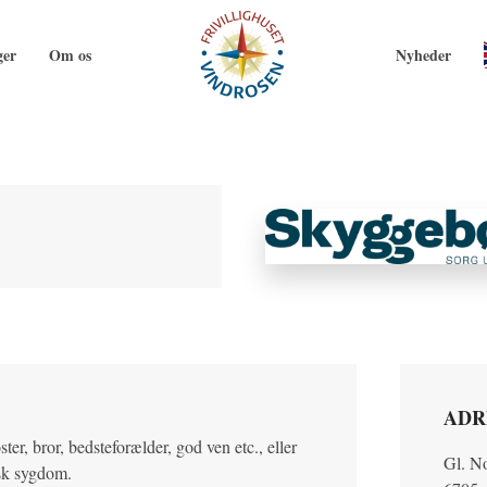
ger
Om os
Nyheder
ADR
ter, bror, bedsteforælder, god ven etc., eller
Gl. N
isk sygdom.