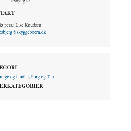
Esbjerg Ø
TAKT
kt pers.: Lise Knudsen
esbjerg@skyggeboern.dk
EGORI
unge og familie
,
Sorg og Tab
ERKATEGORIER