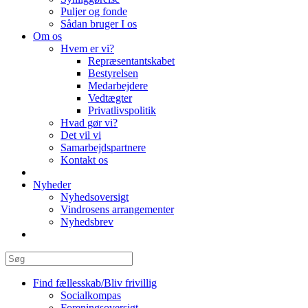
Puljer og fonde
Sådan bruger I os
Om os
Hvem er vi?
Repræsentantskabet
Bestyrelsen
Medarbejdere
Vedtægter
Privatlivspolitik
Hvad gør vi?
Det vil vi
Samarbejdspartnere
Kontakt os
Nyheder
Nyhedsoversigt
Vindrosens arrangementer
Nyhedsbrev
Find fællesskab/Bliv frivillig
Socialkompas
Foreningsoversigt