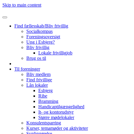
Skip to main content
Find fællesskab/Bliv frivillig
Socialkompas
Foreningsoversigt
Ung i Esbjerg?
Bliv frivillig
Lokale frivilligjob
Brug os til
Til foreninger
Bliv medlem
Find frivillige
Lån lokaler
Esbjerg
Ribe
Bramming
Handicaptilgængelighed
It- og kontorudstyr
Større mødelokaler
Konsulentsparring
Kurser, temamøder og aktiviteter
Synliggørelse