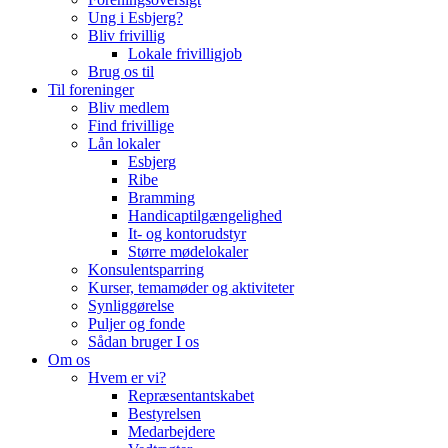
Ung i Esbjerg?
Bliv frivillig
Lokale frivilligjob
Brug os til
Til foreninger
Bliv medlem
Find frivillige
Lån lokaler
Esbjerg
Ribe
Bramming
Handicaptilgængelighed
It- og kontorudstyr
Større mødelokaler
Konsulentsparring
Kurser, temamøder og aktiviteter
Synliggørelse
Puljer og fonde
Sådan bruger I os
Om os
Hvem er vi?
Repræsentantskabet
Bestyrelsen
Medarbejdere